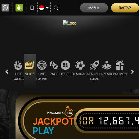
MASUK
DAFTAR
HOT
SLOTS
LIVE
RACE
TOGEL
OLAHRAGA
CRASH
ARCADE
PROMOSI
GAMES
CASINO
GAME
IDR
12,667,
JACKPOT
PLAY