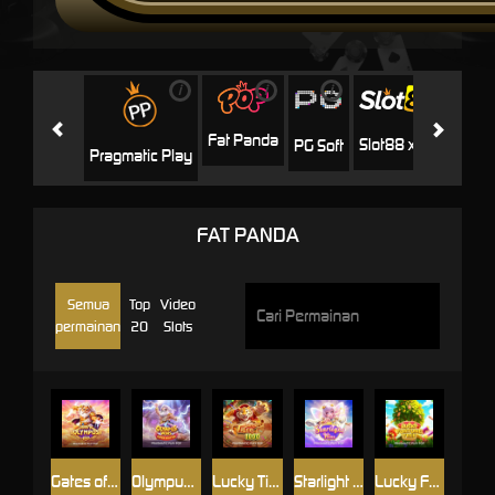
i
i
i
i
i
Facha
Fat Panda
Slot88 x PP
PG Soft
Pragmatic Play
FAT PANDA
Semua
Top
Video
permainan
20
Slots
Gates of Olympus POP
Olympus Wins
Lucky Tiger 1000
Starlight Wins
Lucky Fortune Tree