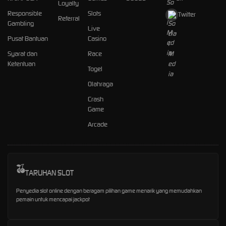
Loyalty
Responsible
Slots
Twitter
Referral
Gambling
Live
Pusat Bantuan
Casino
Syarat dan
Race
Ketentuan
Togel
Olahraga
Crash
Game
Arcade
TARUHAN SLOT
Penyedia slot online dengan beragam pilihan game menarik yang memudahkan
pemain untuk mencapai jackpot