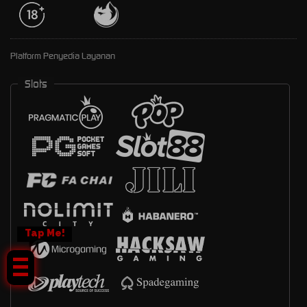
Platform Penyedia Layanan
Slots
Tap Me!