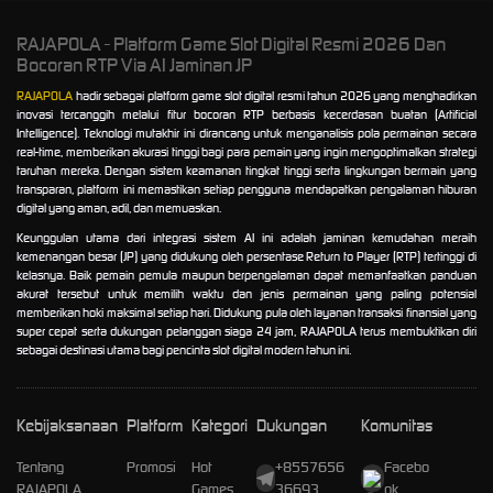
RAJAPOLA - Platform Game Slot Digital Resmi 2026 Dan
Bocoran RTP Via AI Jaminan JP
RAJAPOLA
hadir sebagai platform game slot digital resmi tahun 2026 yang menghadirkan
inovasi tercanggih melalui fitur bocoran RTP berbasis kecerdasan buatan (Artificial
Intelligence). Teknologi mutakhir ini dirancang untuk menganalisis pola permainan secara
real-time, memberikan akurasi tinggi bagi para pemain yang ingin mengoptimalkan strategi
taruhan mereka. Dengan sistem keamanan tingkat tinggi serta lingkungan bermain yang
transparan, platform ini memastikan setiap pengguna mendapatkan pengalaman hiburan
digital yang aman, adil, dan memuaskan.
Keunggulan utama dari integrasi sistem AI ini adalah jaminan kemudahan meraih
kemenangan besar (JP) yang didukung oleh persentase Return to Player (RTP) tertinggi di
kelasnya. Baik pemain pemula maupun berpengalaman dapat memanfaatkan panduan
akurat tersebut untuk memilih waktu dan jenis permainan yang paling potensial
memberikan hoki maksimal setiap hari. Didukung pula oleh layanan transaksi finansial yang
super cepat serta dukungan pelanggan siaga 24 jam, RAJAPOLA terus membuktikan diri
sebagai destinasi utama bagi pencinta slot digital modern tahun ini.
Kebijaksanaan
Platform
Kategori
Dukungan
Komunitas
Tentang
Promosi
Hot
+8557656
Facebo
RAJAPOLA
Games
36693
ok