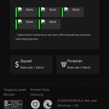
* Selama bank maintenance dan bank offline deposit dan penarikan
tidak dapat diproses
Deposit
Penarikan
Rata-rata 1 Menit
Rata-rata 3 Menit
Tanggung Jawab
Browser Yang
Bermain
Didukung
©2026 RAJAPOLA. Hak cipta
dilindungi | 18+