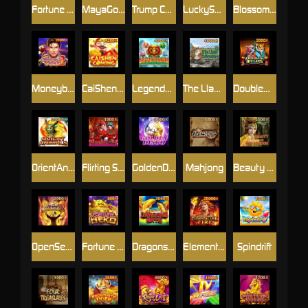
Fortune Treasure
MayaGoldCrazy
Trump Card
LuckySeven
Blossom of Wealth
Moneybags Man 2
CaiShen Coming
Legendary5
The Llama Adventure
DoubleWilds
OrientAnimals
Flirting Scholar Tang
GoldenDisco
Mahjong
Beauty And The Kingdom
OpenSesameII
Fortune Neko
DragonsGate
Elemental Link Fire
Spindrift