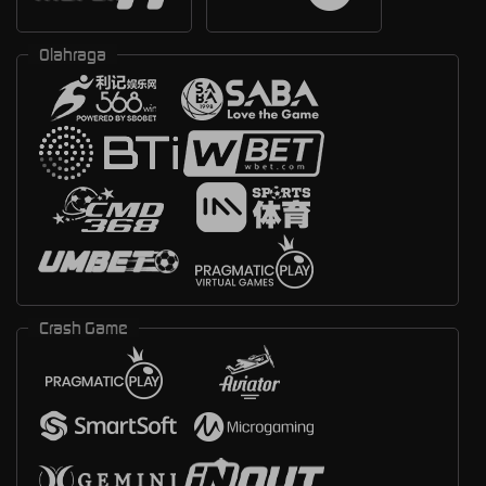
Olahraga
Crash Game