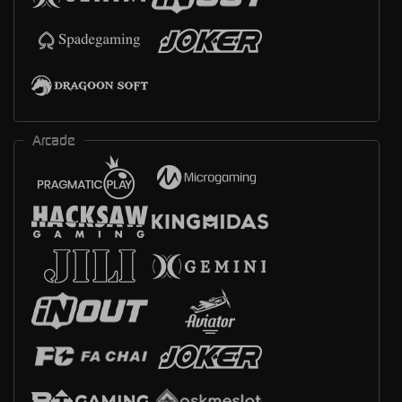
Arcade