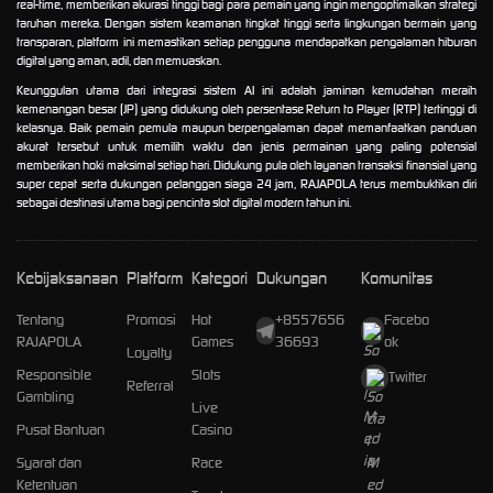
real-time, memberikan akurasi tinggi bagi para pemain yang ingin mengoptimalkan strategi
taruhan mereka. Dengan sistem keamanan tingkat tinggi serta lingkungan bermain yang
transparan, platform ini memastikan setiap pengguna mendapatkan pengalaman hiburan
digital yang aman, adil, dan memuaskan.
Keunggulan utama dari integrasi sistem AI ini adalah jaminan kemudahan meraih
kemenangan besar (JP) yang didukung oleh persentase Return to Player (RTP) tertinggi di
kelasnya. Baik pemain pemula maupun berpengalaman dapat memanfaatkan panduan
akurat tersebut untuk memilih waktu dan jenis permainan yang paling potensial
memberikan hoki maksimal setiap hari. Didukung pula oleh layanan transaksi finansial yang
super cepat serta dukungan pelanggan siaga 24 jam, RAJAPOLA terus membuktikan diri
sebagai destinasi utama bagi pencinta slot digital modern tahun ini.
Kebijaksanaan
Platform
Kategori
Dukungan
Komunitas
Tentang
Promosi
Hot
+8557656
Facebo
RAJAPOLA
Games
36693
ok
Loyalty
Responsible
Slots
Twitter
Referral
Gambling
Live
Pusat Bantuan
Casino
Syarat dan
Race
Ketentuan