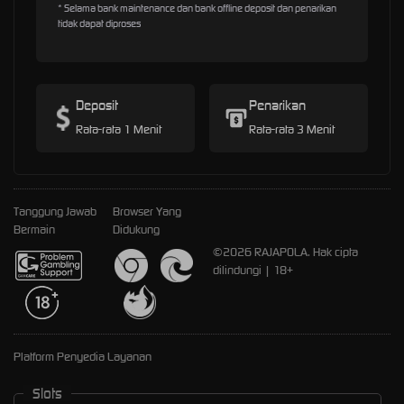
* Selama bank maintenance dan bank offline deposit dan penarikan
tidak dapat diproses
Deposit
Penarikan
Rata-rata 1 Menit
Rata-rata 3 Menit
Tanggung Jawab
Browser Yang
Bermain
Didukung
©2026 RAJAPOLA. Hak cipta
dilindungi | 18+
Platform Penyedia Layanan
Slots