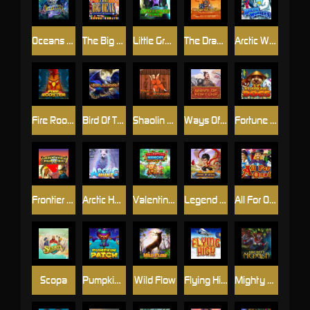
Oceans Call
The Big Deal
Little Green Money
The Dragon Castle
Arctic Wonders
Fire Rooster
Bird Of Thunder
Shaolin Fortunes
Ways Of Fortune
Fortune Dogs
Frontier Fortunes
Arctic Hunt
Valentine Monchy
Legend Of Nezha
All For One
Scopa
Pumpkin Patch
Wild Flow
Flying High
Mighty Medusa