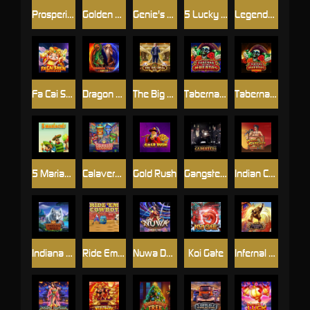
Prosperity Horse
Golden Taj Mahal
Genie's Showtime
5 Lucky Lions
Legendary Beasts
Fa Cai Shen Deluxe
Dragon Tiger Gate
The Big Deal Deluxe
Taberna De Los Muertos
Taberna De Los Muertos Ultra
5 Mariachis
Calaveras Explosivas
Gold Rush
Gangsters
Indian Cash Catcher
Indiana Wolf
Ride Em Cowboy
Nuwa Deluxe
Koi Gate
Infernal Fury