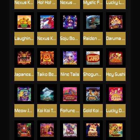
Nexus Koi Gate
Hot Hot Nexus
Nexus Wealth Inn
Mystic Fortune Nexus
Lucky Lucky Nexus
Laughing Buddha Nexus
Nexus Knockout Football Rush
Soju Bomb
Raiden Shogun
Daruma Impact
Japanese Mask
Taiko Beats
Nine Tails
Shoguns Land
Hey Sushi
Meow Janken
Koi Koi Treasure
Fortune Dragon Joy
Gold Koi Fortune
Lucky Durian