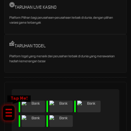
TARUHAN LIVE KASINO
Platform Pilihan bagi perusahaan-perusahaan terbaik di dunia, dengan pilihan
variasi game terbanyak
TARUHAN TOGEL
Platform togel yang menarik dari perusahan terbaik di dunia yang menawarkan
hadiah kemenangan besar
Tap Me!