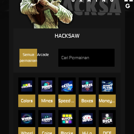
HACKSAW
Semua
Arcade
permainan
Colors
Mines
Speed Crash
Boxes
Moneyplane
Wheel
Coins
Blocks
Hi-Lo
DICE