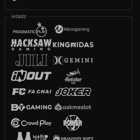
Arcade