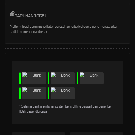
TARUHAN TOGEL
Platform togel yang menarik dari perusahan terbaik di dunia yang menawarkan
hadiah kemenangan besar
* Selama bank maintenance dan bank offline deposit dan penarikan
tidak dapat diproses