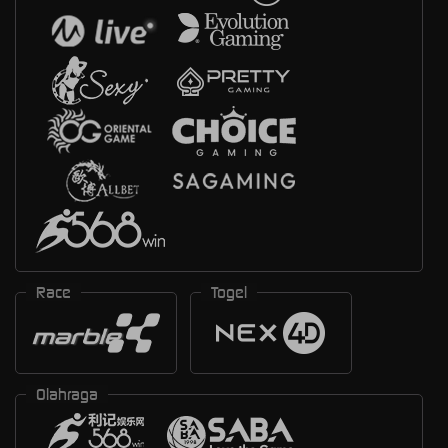
Race
Togel
Olahraga