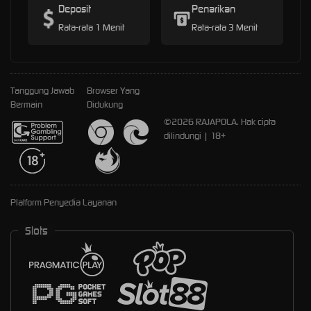
Deposit
Penarikan
Rata-rata 1 Menit
Rata-rata 3 Menit
Tanggung Jawab
Browser Yang
Bermain
Didukung
©2026 RAJAPOLA. Hak cipta
dilindungi | 18+
Platform Penyedia Layanan
Slots