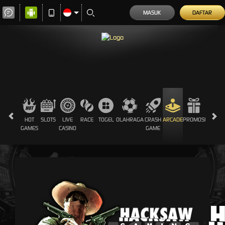
MASUK
DAFTAR
HOT
SLOTS
LIVE
RACE
TOGEL
OLAHRAGA
CRASH
ARCADE
PROMOSI
GAMES
CASINO
GAME