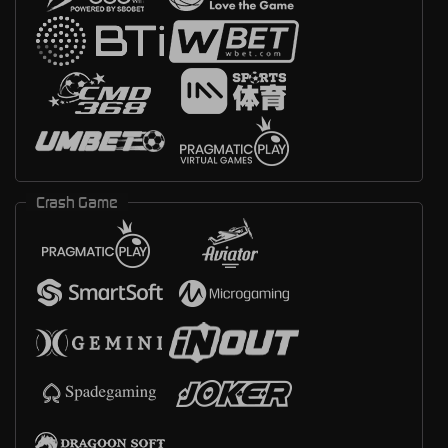
Crash Game