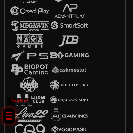
Tap Me!