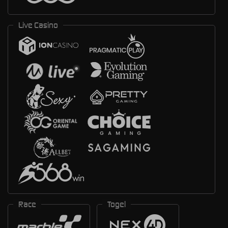
Live Casino
Race
Togel